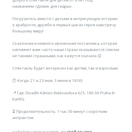
доброго спектакля для детей от 6 лет под
названием «Домик для гидры».
Погрузитесь вместе с детьми в интригующую историю
о храбрости, дружбе и первых шагах героя навстречу
большому миру!
Сказочная и немного ироничная постановка, которая
напомнит вам: часто наши страхи оказываются совсем
не такими страшными, как кажутся сначала 😉
Спектакль будет интересен как детям, так и взрослым.
🕐 Когда: 21 и 23 мая, 3 июня в 18:00;
📍 Где: Divadlo Kámen (Nekvasilova 625, 186 00 Praha 8-
Karlín);
⏳ Продолжительность: 1 час 30 минут с коротким
антрактом.
👉 Билеты можно купить по
этой ссылке.